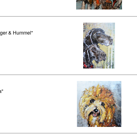
gger & Hummel"
a"