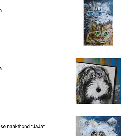
n
a
se naakthond "JaJa"