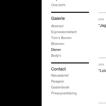
Overzicht
Galerie
2023
"Ja
Abstract
Expressionistisch
Tom's Bomen
Bloemen
Dieren
Body's
2022
Contact
"Lol
Nieuwsbrief
Reageer
Gastenboek
Privacyverklaring