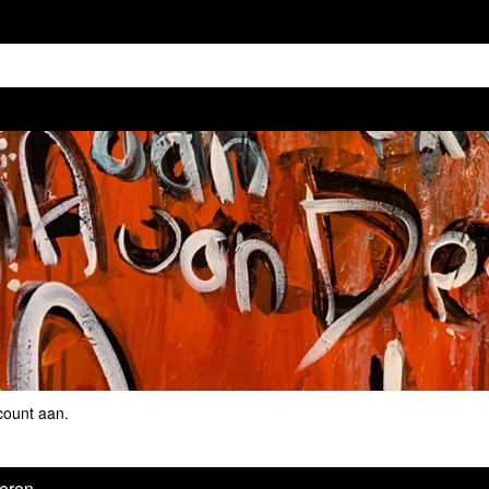
count aan
.
eren