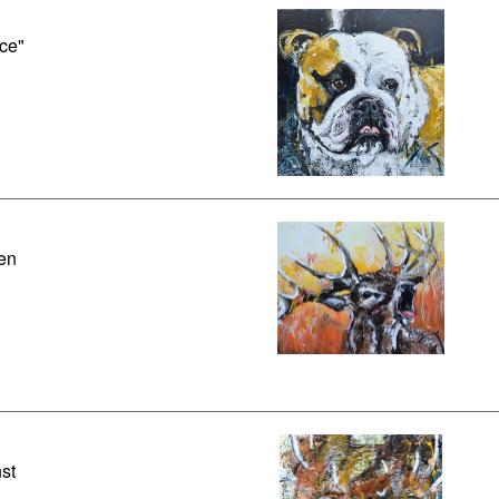
ce"
en
st