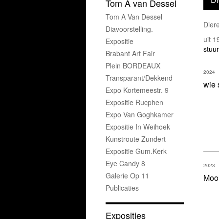
Tom A van Dessel
Tom A Van Dessel
Dier
Diavoorstelling.
uit 
Expositie
stuur
Brabant Art Fair
Plein BORDEAUX
2024
Transparant/dekkend
wie 
Expo Kortemeestr. 9
Expositie Rucphen
Expo Van Goghkamer
Expositie In Weihoek
Kunstroute Zundert
Expositie Gum.kerk
Eye Candy 8
2023
Galerie Op 11
Mooi
Publicaties
Exposities